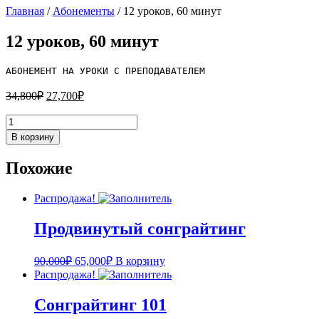
Главная
/
Абонементы
/ 12 уроков, 60 минут
12 уроков, 60 минут
АБОНЕМЕНТ НА УРОКИ С ПРЕПОДАВАТЕЛЕМ
Первоначальная
Текущая
34,800
₽
27,700
₽
цена
цена:
составляла
Количество
27,700₽.
товара
34,800₽.
В корзину
12
уроков,
Похожие
60
минут
Распродажа!
Продвинутый сонграйтинг
Первоначальная
Текущая
90,000
₽
65,000
₽
В корзину
цена
цена:
Распродажа!
составляла
65,000₽.
90,000₽.
Сонграйтинг 101