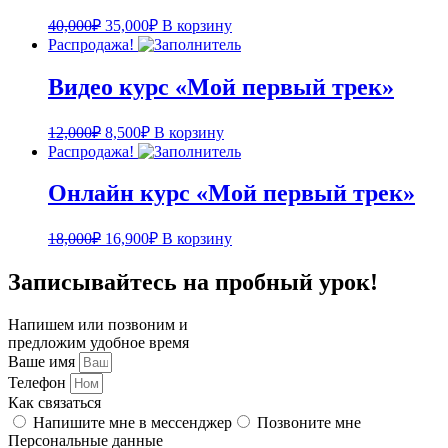
Первоначальная
Текущая
40,000
₽
35,000
₽
В корзину
цена
цена:
Распродажа!
составляла
35,000₽.
40,000₽.
Видео курс «Мой первый трек»
Первоначальная
Текущая
12,000
₽
8,500
₽
В корзину
цена
цена:
Распродажа!
составляла
8,500₽.
12,000₽.
Онлайн курс «Мой первый трек»
Первоначальная
Текущая
18,000
₽
16,900
₽
В корзину
цена
цена:
составляла
16,900₽.
Записывайтесь на пробный урок!
18,000₽.
Напишем или позвоним и
предложим удобное время
Ваше имя
Телефон
Как связаться
Напишите мне в мессенджер
Позвоните мне
Персональные данные